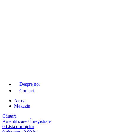
Despre noi
Contact
Acasa
Magazin
Căutare
Autentificare / Înregistrare
0
Lista dorințelor
0
elemente
0,00
lei