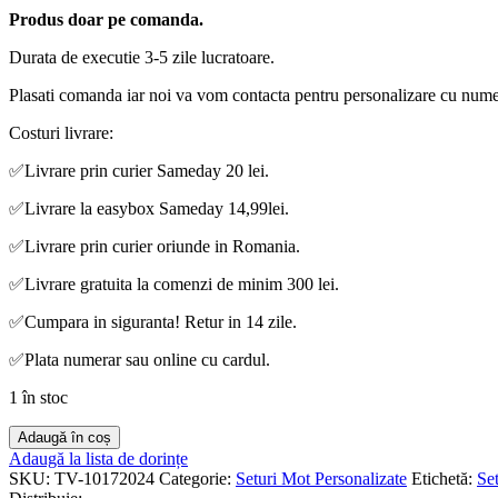
Produs doar pe comanda.
Durata de executie 3-5 zile lucratoare.
Plasati comanda iar noi va vom contacta pentru personalizare cu nume 
Costuri livrare:
✅
Livrare prin curier Sameday 20 lei.
✅
Livrare la easybox Sameday 14,99lei.
✅
Livrare prin curier oriunde in Romania.
✅
Livrare gratuita la comenzi de minim 300 lei.
✅
Cumpara in siguranta! Retur in 14 zile.
✅
Plata numerar sau online cu cardul.
1 în stoc
Cantitate
Adaugă în coș
Set
Adaugă la lista de dorințe
Tavita
SKU:
TV-10172024
Categorie:
Seturi Mot Personalizate
Etichetă:
Se
Taiere