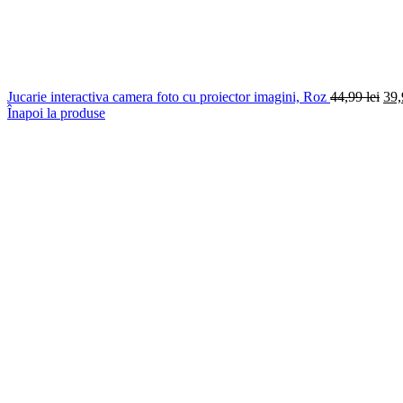
Pre
Jucarie interactiva camera foto cu proiector imagini, Roz
44,99
lei
39
iniț
Înapoi la produse
a
fost
44,