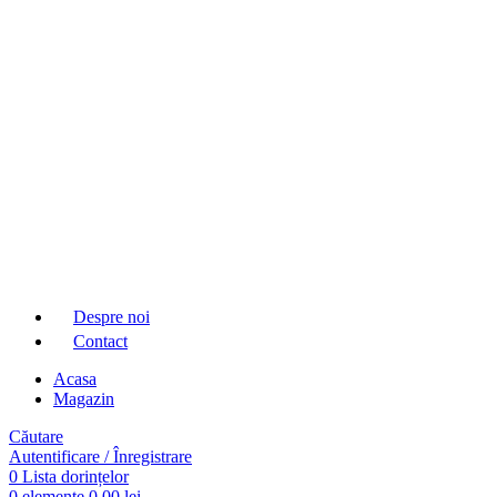
Despre noi
Contact
Acasa
Magazin
Căutare
Autentificare / Înregistrare
0
Lista dorințelor
0
elemente
0,00
lei