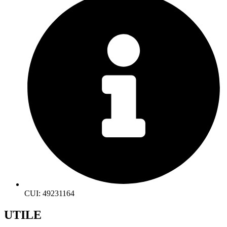
CUI: 49231164
UTILE