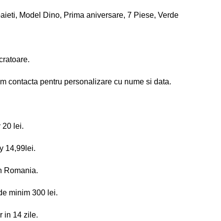
baieti, Model Dino, Prima aniversare, 7 Piese, Verde
cratoare.
om contacta pentru personalizare cu nume si data.
20 lei.
 14,99lei.
 in Romania.
de minim 300 lei.
 in 14 zile.