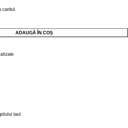
 cardul.
ADAUGĂ ÎN COȘ
e
alizate
ilului tau!