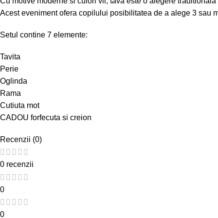
Cu motive moderne si culori vii, tava este o alegere traditional
Acest eveniment ofera copilului posibilitatea de a alege 3 sau m
Setul contine 7 elemente:
Tavita
Perie
Oglinda
Rama
Cutiuta mot
CADOU forfecuta si creion
Recenzii (0)
0 recenzii
0
0