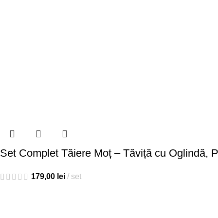
Set Complet Tăiere Moț – Tăviță cu Oglindă, Pe
179,00
lei
set