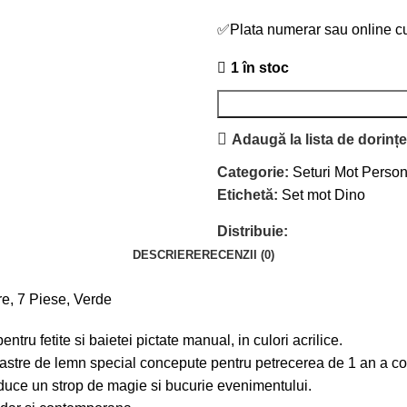
✅
Plata numerar sau online cu
1 în stoc
Adaugă la lista de dorinț
Categorie:
Seturi Mot Person
Etichetă:
Set mot Dino
Distribuie:
DESCRIERE
RECENZII (0)
re, 7 Piese, Verde
ntru fetite si baietei pictate manual, in culori acrilice.
stre de lemn special concepute pentru petrecerea de 1 an a cop
duce un strop de magie si bucurie evenimentului.