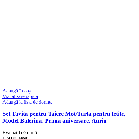
Adaugă în coș
Vizualizare rapidă
Adaugă la lista de dorințe
Set Tavita pentru Taiere Mot/Turta pentru fetite,
Model Balerina, Prima aniversare, Auriu
Evaluat la
0
din 5
139,00
lei
set