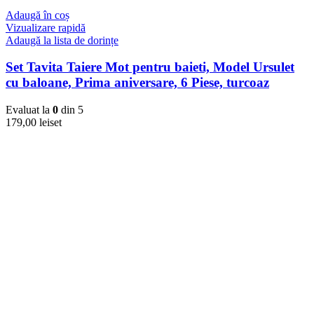
Adaugă în coș
Vizualizare rapidă
Adaugă la lista de dorințe
Set Tavita Taiere Mot pentru baieti, Model Ursulet
cu baloane, Prima aniversare, 6 Piese, turcoaz
Evaluat la
0
din 5
179,00
lei
set