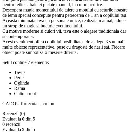
pictat
pentru fetite si baietei pictate manual, in culori acrilice.
manual
Descopera magia momentului de taiere a motului cu seturile noastre
de lemn special concepute pentru petrecerea de 1 an a copilului tau!
Aceasta minunata tava cu personaje unice, realizata manual, aduce
un strop de magie si bucurie evenimentului.
Cu motive moderne si culori vii, tava este o alegere traditionala dar
si contemporana.
Acest eveniment ofera copilului posibilitatea de a alege 3 sau mai
multe obiecte reprezentative, puse cu dragoste de nasii sai. Fiecare
obiect poate simboliza o meserie diferita.
Setul contine 7 elemente:
Tavita
Perie
Oglinda
Rama
Cutiuta mot
CADOU forfecuta si creion
Recenzii (0)
Evaluat la
0
din 5
0 recenzii
Evaluat la
5
din 5