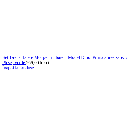
Set Tavita Taiere Mot pentru baieti, Model Dino, Prima aniversare, 7
Piese, Verde
269,00
lei
set
Înapoi la produse