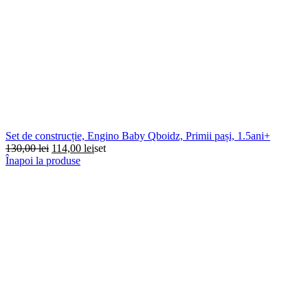
Set de construcție, Engino Baby Qboidz, Primii pași, 1.5ani+
Prețul
Prețul
130,00
lei
114,00
lei
set
inițial
curent
Înapoi la produse
a
este:
fost:
114,00 lei.
130,00 lei.