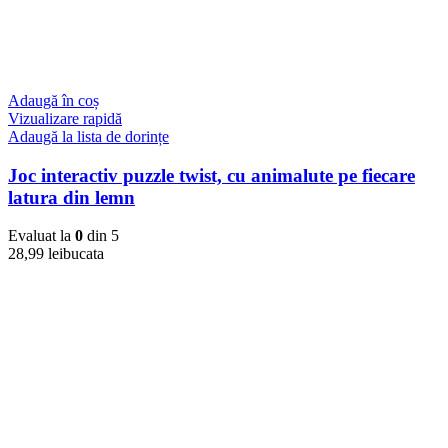
Adaugă în coș
Vizualizare rapidă
Adaugă la lista de dorințe
Joc interactiv puzzle twist, cu animalute pe fiecare
latura din lemn
Evaluat la
0
din 5
28,99
lei
bucata