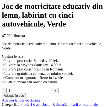
a
este:
Joc de motricitate educativ din
fost:
37,99 lei.
45,89 lei.
lemn, labirint cu cinci
autovehicule, Verde
47,00
lei
bucata
Joc de motricitate educativ din lemn, labirint cu cinci autovehicule,
Verde.
Costuri livrare:
✅Livrare prin curier Sameday 20 lei.
✅Livrare la easybox Sameday 14,99lei.
✅Livrare prin curier oriunde in Romania.
✅Livrare gratuita la comenzi de minim 300 lei.
✅Cumpara in siguranta! Retur in 14 zile.
✅Plata numerar sau online cu cardul.
Cantitate
Joc
Adaugă în coș
de
Adaugă la lista de dorințe
motricitate
Categorii:
2-4 ani
,
4-6 ani
,
Jocuri & Jucarii
,
Jucarii educationale
,