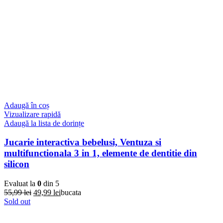
Adaugă în coș
Vizualizare rapidă
Adaugă la lista de dorințe
Jucarie interactiva bebelusi, Ventuza si
multifunctionala 3 in 1, elemente de dentitie din
silicon
Evaluat la
0
din 5
Prețul
Prețul
55,99
lei
49,99
lei
bucata
inițial
curent
Sold out
a
este:
fost:
49,99 lei.