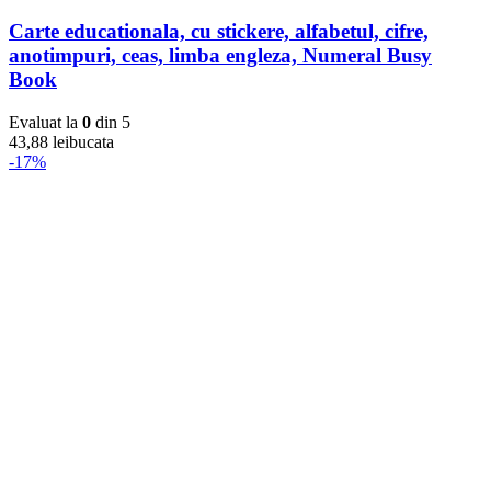
Carte educationala, cu stickere, alfabetul, cifre,
anotimpuri, ceas, limba engleza, Numeral Busy
Book
Evaluat la
0
din 5
43,88
lei
bucata
-17%