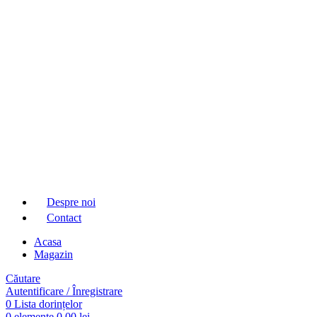
Despre noi
Contact
Acasa
Magazin
Căutare
Autentificare / Înregistrare
0
Lista dorințelor
0
elemente
0,00
lei