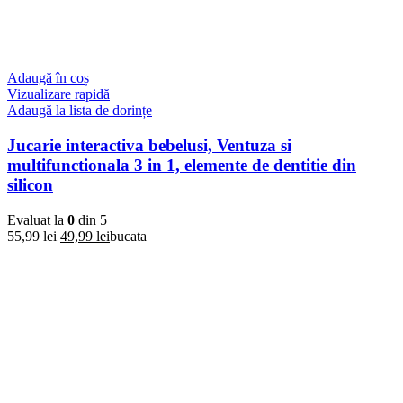
Adaugă în coș
Vizualizare rapidă
Adaugă la lista de dorințe
Jucarie interactiva bebelusi, Ventuza si
multifunctionala 3 in 1, elemente de dentitie din
silicon
Evaluat la
0
din 5
Prețul
Prețul
55,99
lei
49,99
lei
bucata
inițial
curent
a
este:
fost:
49,99 lei.
55,99 lei.