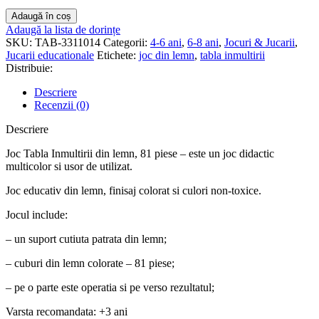
Cantitate
Adaugă în coș
Tabla
Adaugă la lista de dorințe
inmultirii
SKU:
TAB-3311014
Categorii:
4-6 ani
,
6-8 ani
,
Jocuri & Jucarii
,
din
Jucarii educationale
Etichete:
joc din lemn
,
tabla inmultirii
lemn
Distribuie:
Descriere
Recenzii (0)
Descriere
Joc Tabla Inmultirii din lemn, 81 piese – este un joc didactic
multicolor si usor de utilizat.
Joc educativ din lemn, finisaj colorat si culori non-toxice.
Jocul include:
– un suport cutiuta patrata din lemn;
– cuburi din lemn colorate – 81 piese;
– pe o parte este operatia si pe verso rezultatul;
Varsta recomandata: +3 ani