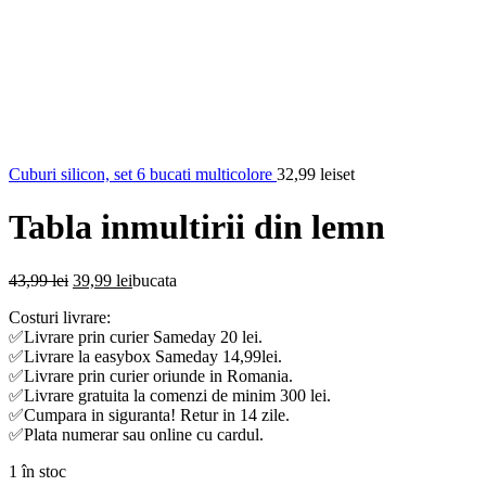
Cuburi silicon, set 6 bucati multicolore
32,99
lei
set
Tabla inmultirii din lemn
Prețul
Prețul
43,99
lei
39,99
lei
bucata
inițial
curent
Costuri livrare:
a
este:
✅Livrare prin curier Sameday 20 lei.
fost:
39,99 lei.
✅Livrare la easybox Sameday 14,99lei.
43,99 lei.
✅Livrare prin curier oriunde in Romania.
✅Livrare gratuita la comenzi de minim 300 lei.
✅Cumpara in siguranta! Retur in 14 zile.
✅Plata numerar sau online cu cardul.
1 în stoc