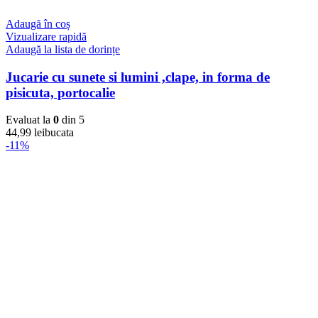
Adaugă în coș
Vizualizare rapidă
Adaugă la lista de dorințe
Jucarie cu sunete si lumini ,clape, in forma de
pisicuta, portocalie
Evaluat la
0
din 5
44,99
lei
bucata
-11%