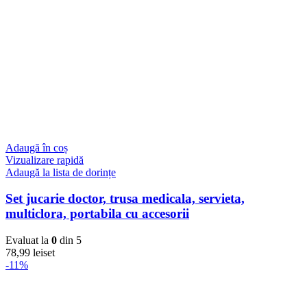
Adaugă în coș
Vizualizare rapidă
Adaugă la lista de dorințe
Set jucarie doctor, trusa medicala, servieta,
multiclora, portabila cu accesorii
Evaluat la
0
din 5
78,99
lei
set
-11%