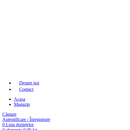
Despre noi
Contact
Acasa
Magazin
Căutare
Autentificare / Înregistrare
0
Lista dorințelor
0
elemente
0,00
lei