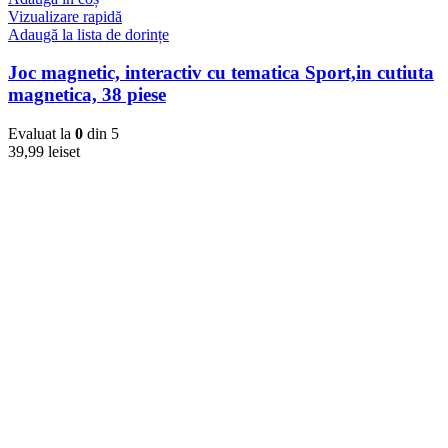
Vizualizare rapidă
Adaugă la lista de dorințe
Joc magnetic, interactiv cu tematica Sport,in cutiuta
magnetica, 38 piese
Evaluat la
0
din 5
39,99
lei
set