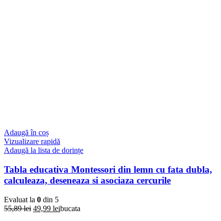
Adaugă în coș
Vizualizare rapidă
Adaugă la lista de dorințe
Tabla educativa Montessori din lemn cu fata dubla,
calculeaza, deseneaza si asociaza cercurile
Evaluat la
0
din 5
Prețul
Prețul
55,89
lei
49,99
lei
bucata
inițial
curent