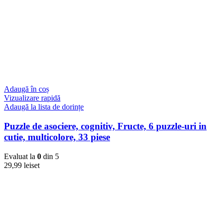
Adaugă în coș
Vizualizare rapidă
Adaugă la lista de dorințe
Puzzle de asociere, cognitiv, Fructe, 6 puzzle-uri in
cutie, multicolore, 33 piese
Evaluat la
0
din 5
29,99
lei
set