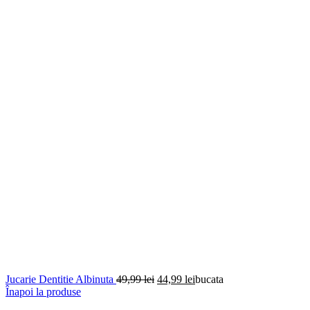
Prețul
Prețul
Jucarie Dentitie Albinuta
49,99
lei
44,99
lei
bucata
inițial
curent
Înapoi la produse
a
este: