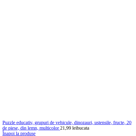
Puzzle educativ, grupuri de vehicule, dinozauri, ustensile, fructe, 20
de piese, din lemn, multicolor
21,99
lei
bucata
Înapoi la produse