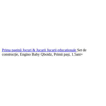
Prima pagină
Jocuri & Jucarii
Jucarii educationale
Set de
construcție, Engino Baby Qboidz, Primii pași, 1.5ani+