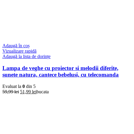
Adaugă în coș
Vizualizare rapidă
Adaugă la lista de dorințe
Lampa de veghe cu proiector si melodii diferite,
sunete natura, cantece bebelusi, cu telecomanda
Evaluat la
0
din 5
Prețul
Prețul
59,99
lei
51,99
lei
bucata
inițial
curent
a
este:
fost:
51,99 lei.
59,99 lei.