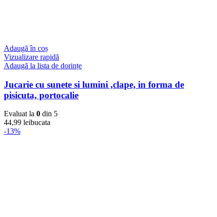
Adaugă în coș
Vizualizare rapidă
Adaugă la lista de dorințe
Jucarie cu sunete si lumini ,clape, in forma de
pisicuta, portocalie
Evaluat la
0
din 5
44,99
lei
bucata
-13%