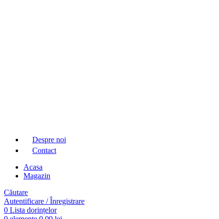
Despre noi
Contact
Acasa
Magazin
Căutare
Autentificare / Înregistrare
0
Lista dorințelor
0
elemente
0,00
lei