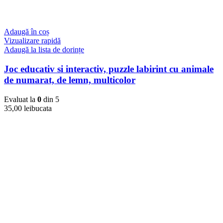
Adaugă în coș
Vizualizare rapidă
Adaugă la lista de dorințe
Joc educativ si interactiv, puzzle labirint cu animale
de numarat, de lemn, multicolor
Evaluat la
0
din 5
35,00
lei
bucata