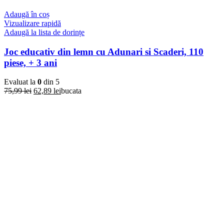
Adaugă în coș
Vizualizare rapidă
Adaugă la lista de dorințe
Joc educativ din lemn cu Adunari si Scaderi, 110
piese, + 3 ani
Evaluat la
0
din 5
Prețul
Prețul
75,99
lei
62,89
lei
bucata
inițial
curent
a
este:
fost:
62,89 lei.
75,99 lei.