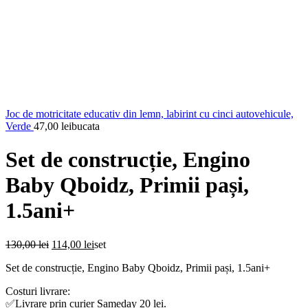
Joc de motricitate educativ din lemn, labirint cu cinci autovehicule,
Verde
47,00
lei
bucata
Set de construcție, Engino
Baby Qboidz, Primii pași,
1.5ani+
Prețul
Prețul
130,00
lei
114,00
lei
set
inițial
curent
Set de construcție, Engino Baby Qboidz, Primii pași, 1.5ani+
a
este:
fost:
114,00 lei.
Costuri livrare:
130,00 lei.
✅Livrare prin curier Sameday 20 lei.