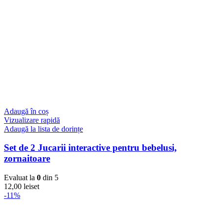
Adaugă în coș
Vizualizare rapidă
Adaugă la lista de dorințe
Set de 2 Jucarii interactive pentru bebelusi,
zornaitoare
Evaluat la
0
din 5
12,00
lei
set
-11%