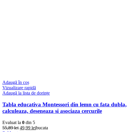
Adaugă în coș
Vizualizare rapidă
Adaugă la lista de dorințe
Tabla educativa Montessori din lemn cu fata dubla,
calculeaza, deseneaza si asociaza cercurile
Evaluat la
0
din 5
Prețul
Prețul
55,89
lei
49,99
lei
bucata