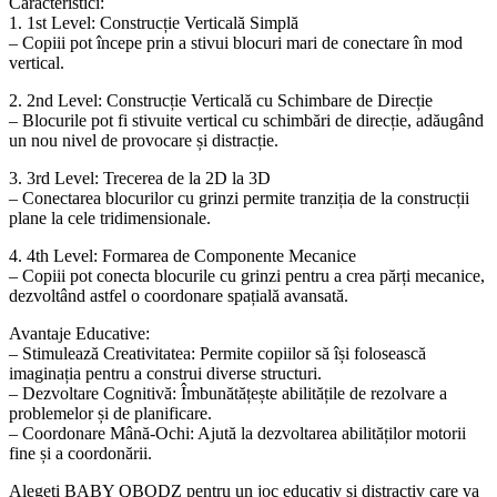
Caracteristici:
1. 1st Level: Construcție Verticală Simplă
– Copiii pot începe prin a stivui blocuri mari de conectare în mod
vertical.
2. 2nd Level: Construcție Verticală cu Schimbare de Direcție
– Blocurile pot fi stivuite vertical cu schimbări de direcție, adăugând
un nou nivel de provocare și distracție.
3. 3rd Level: Trecerea de la 2D la 3D
– Conectarea blocurilor cu grinzi permite tranziția de la construcții
plane la cele tridimensionale.
4. 4th Level: Formarea de Componente Mecanice
– Copiii pot conecta blocurile cu grinzi pentru a crea părți mecanice,
dezvoltând astfel o coordonare spațială avansată.
Avantaje Educative:
– Stimulează Creativitatea: Permite copiilor să își folosească
imaginația pentru a construi diverse structuri.
– Dezvoltare Cognitivă: Îmbunătățește abilitățile de rezolvare a
problemelor și de planificare.
– Coordonare Mână-Ochi: Ajută la dezvoltarea abilităților motorii
fine și a coordonării.
Alegeți BABY QBODZ pentru un joc educativ și distractiv care va