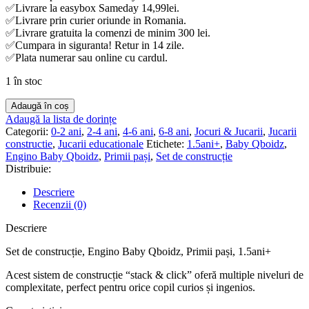
✅Livrare la easybox Sameday 14,99lei.
✅Livrare prin curier oriunde in Romania.
✅Livrare gratuita la comenzi de minim 300 lei.
✅Cumpara in siguranta! Retur in 14 zile.
✅Plata numerar sau online cu cardul.
1 în stoc
Cantitate
Adaugă în coș
Set
Adaugă la lista de dorințe
de
Categorii:
0-2 ani
,
2-4 ani
,
4-6 ani
,
6-8 ani
,
Jocuri & Jucarii
,
Jucarii
construcție,
constructie
,
Jucarii educationale
Etichete:
1.5ani+
,
Baby Qboidz
,
Engino
Engino Baby Qboidz
,
Primii pași
,
Set de construcție
Baby
Distribuie:
Qboidz,
Primii
Descriere
pași,
Recenzii (0)
1.5ani+
Descriere
Set de construcție, Engino Baby Qboidz, Primii pași, 1.5ani+
Acest sistem de construcție “stack & click” oferă multiple niveluri de
complexitate, perfect pentru orice copil curios și ingenios.