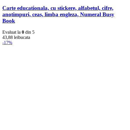
Carte educationala, cu stickere, alfabetul, cifre,
anotimpuri, ceas, limba engleza, Numeral Busy
Book
Evaluat la
0
din 5
43,88
lei
bucata
-17%