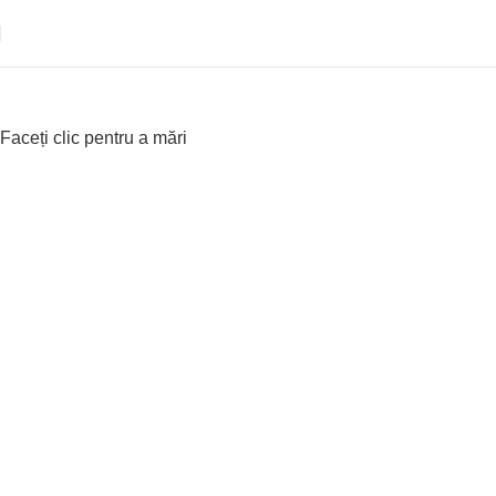
e
Faceți clic pentru a mări