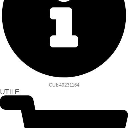
CUI: 49231164
UTILE