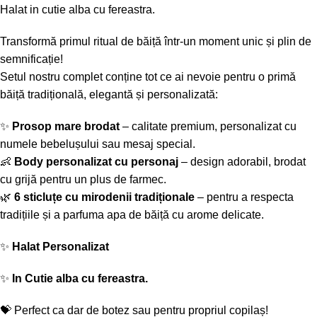
Halat in cutie alba cu fereastra.
Transformă primul ritual de băiță într-un moment unic și plin de
semnificație!
Setul nostru complet conține tot ce ai nevoie pentru o primă
băiță tradițională, elegantă și personalizată:
✨
Prosop mare brodat
– calitate premium, personalizat cu
numele bebelușului sau mesaj special.
👶
Body personalizat cu personaj
– design adorabil, brodat
cu grijă pentru un plus de farmec.
🌿
6 sticluțe cu mirodenii tradiționale
– pentru a respecta
tradițiile și a parfuma apa de băiță cu arome delicate.
✨
Halat Personalizat
✨
In Cutie alba cu fereastra.
💝 Perfect ca dar de botez sau pentru propriul copilaș!