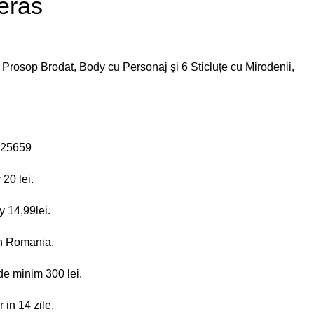
geras
 Prosop Brodat, Body cu Personaj și 6 Sticluțe cu Mirodenii,
625659
20 lei.
 14,99lei.
 in Romania.
de minim 300 lei.
 in 14 zile.