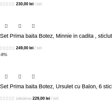
230,00
lei
set
Set Prima baita Botez, Minnie in cadita , sticl
249,00
lei
set
-8%
Set Prima baita Botez, Ursulet cu Balon, 6 stic
229,00
lei
set
249,00
lei