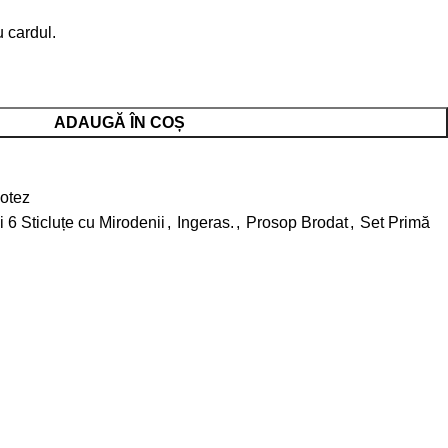
 cardul.
ADAUGĂ ÎN COȘ
e
Botez
 6 Sticluțe cu Mirodenii
,
Ingeras.
,
Prosop Brodat
,
Set Primă