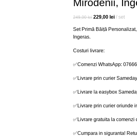
Mirodenii, In
229,00
lei
set
249,00
lei
Set Primă Băiță Personalizat,
Ingeras.
Costuri livrare:
✅Comenzi WhatsApp: 0766
✅
Livrare prin curier Sameday 
✅
Livrare la easybox Sameday
✅
Livrare prin curier oriunde
✅
Livrare gratuita la comenzi 
✅
Cumpara in siguranta! Retur