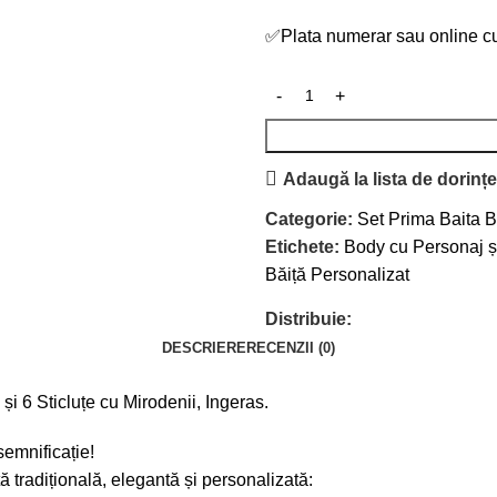
✅
Plata numerar sau online cu
Adaugă la lista de dorinț
Categorie:
Set Prima Baita 
Etichete:
Body cu Personaj și
Băiță Personalizat
Distribuie:
DESCRIERE
RECENZII (0)
i 6 Sticluțe cu Mirodenii, Ingeras.
semnificație!
ă tradițională, elegantă și personalizată: