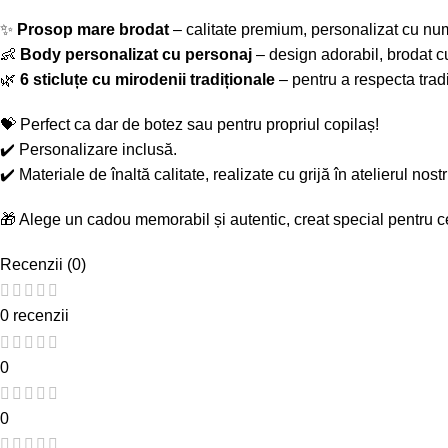
✨
Prosop mare brodat
– calitate premium, personalizat cu nu
👶
Body personalizat cu personaj
– design adorabil, brodat cu
🌿
6 sticluțe cu mirodenii tradiționale
– pentru a respecta tradi
💝 Perfect ca dar de botez sau pentru propriul copilaș!
✔️ Personalizare inclusă.
✔️ Materiale de înaltă calitate, realizate cu grijă în atelierul nostr
🎁 Alege un cadou memorabil și autentic, creat special pentru c
Recenzii (0)
0 recenzii
0
0