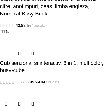
cifre, anotimpuri, ceas, limba engleza,
Numeral Busy Book
43,88
lei
bucata
-11%
Cub senzorial si interactiv, 8 in 1, multicolor,
busy-cube
49,99
lei
bucata
55,99
lei