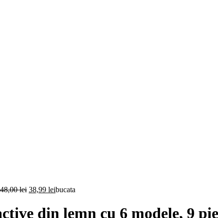
Prețul
Prețul
48,00
lei
38,99
lei
bucata
inițial
curent
a
este:
active din lemn cu 6 modele, 9 pi
fost:
38,99 lei.