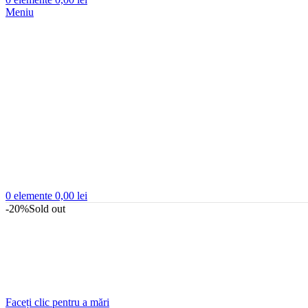
Meniu
0
elemente
0,00
lei
-20%
Sold out
Faceți clic pentru a mări