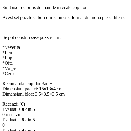
Sunt usor de prins de mainile mici ale copiilor.
Acest set puzzle cuburi din lemn este format din nouă piese diferite.
Se pot construi șase puzzle -uri:
*Veverita
*Leu
*Lup
*Oita
*Vulpe
*Cerb
Recomandat copiilor 3ani+.
Dimensiuni pachet: 15x13x4cm.
Dimensiuni bloc: 3,5×3,5×3,5 cm.
Recenzii (0)
Evaluat la
0
din 5
0 recenzii
Evaluat la
5
din 5
0
Evaluat la
4
din 5