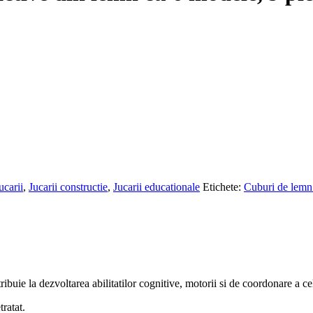
48,00 lei.
ucarii
,
Jucarii constructie
,
Jucarii educationale
Etichete:
Cuburi de lemn
ibuie la dezvoltarea abilitatilor cognitive, motorii si de coordonare a ce
ratat.