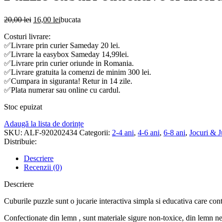
Prețul
Prețul
20,00
lei
16,00
lei
bucata
inițial
curent
Costuri livrare:
a
este:
✅Livrare prin curier Sameday 20 lei.
fost:
16,00 lei.
✅Livrare la easybox Sameday 14,99lei.
20,00 lei.
✅Livrare prin curier oriunde in Romania.
✅Livrare gratuita la comenzi de minim 300 lei.
✅Cumpara in siguranta! Retur in 14 zile.
✅Plata numerar sau online cu cardul.
Stoc epuizat
Adaugă la lista de dorințe
SKU:
ALF-920202434
Categorii:
2-4 ani
,
4-6 ani
,
6-8 ani
,
Jocuri & J
Distribuie:
Descriere
Recenzii (0)
Descriere
Cuburile puzzle sunt o jucarie interactiva simpla si educativa care contr
Confectionate din lemn , sunt materiale sigure non-toxice, din lemn net