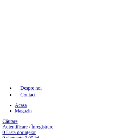
Despre noi
Contact
Acasa
Magazin
Căutare
Autentificare / Înregistrare
0
Lista dorințelor
0
elemente
0,00
lei