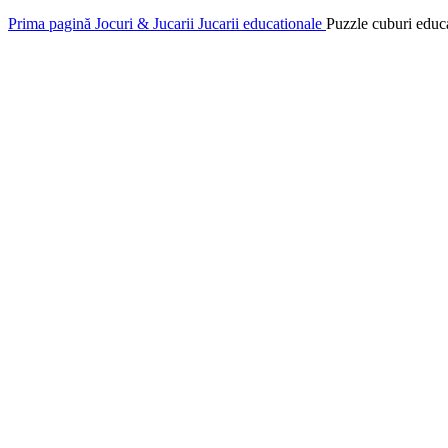
Prima pagină
Jocuri & Jucarii
Jucarii educationale
Puzzle cuburi educa