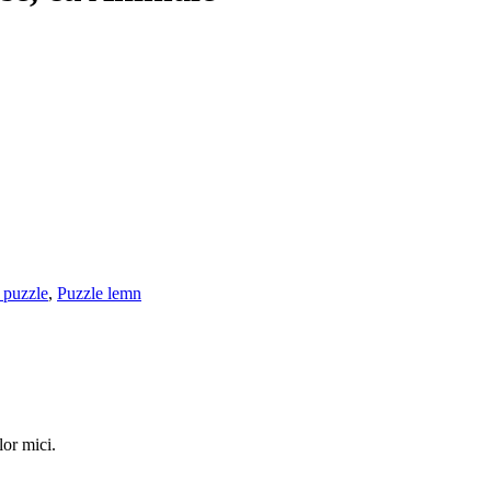
 puzzle
,
Puzzle lemn
lor mici.