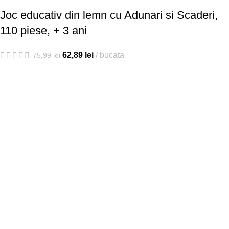
Joc educativ din lemn cu Adunari si Scaderi,
110 piese, + 3 ani
62,89
lei
bucata
75,99
lei