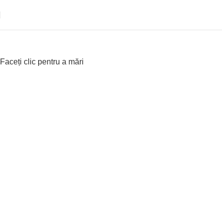
e
Faceți clic pentru a mări