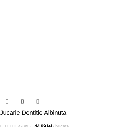
Jucarie Dentitie Albinuta
44,99
lei
bucata
49,99
lei