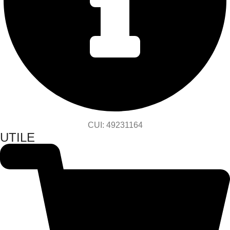
CUI: 49231164
UTILE