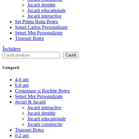
Jucarii dentitie
Jucarii educationale
Jucarii interactive
Set Prima Baita Botez
Seturi Cadou Personalizate
Seturi Mot Personalizate
Trusouri Botez
Închidere
Caută
Caută
Categorii
4-6 ani
6-8 ani
Costumase si Rochite Botez
Seturi Mot Personalizate
Jocuri & Jucarii
Jucarii interactive
Jucarii dentitie
Jucarii educationale
Jucarii constructie
Trusouri Botez
0-2 ani