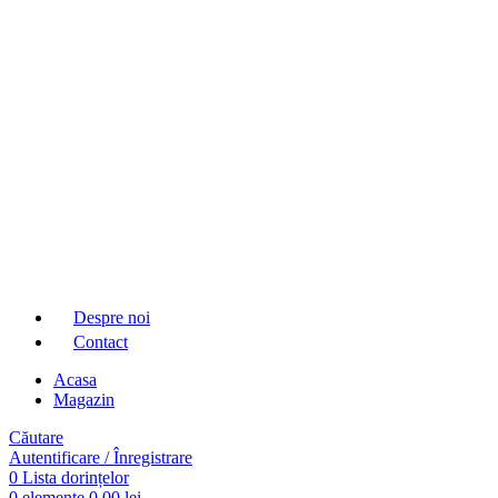
Despre noi
Contact
Acasa
Magazin
Căutare
Autentificare / Înregistrare
0
Lista dorințelor
0
elemente
0,00
lei