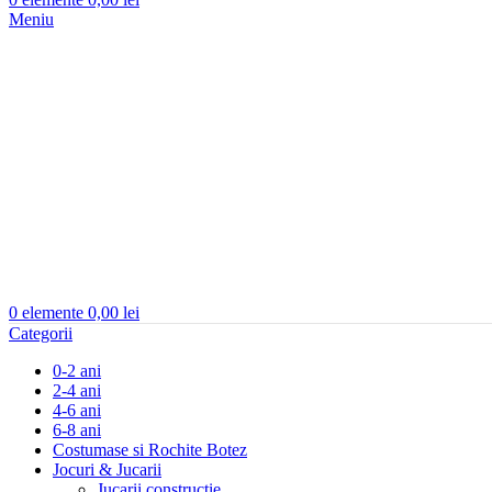
Meniu
0
elemente
0,00
lei
Categorii
0-2 ani
2-4 ani
4-6 ani
6-8 ani
Costumase si Rochite Botez
Jocuri & Jucarii
Jucarii constructie