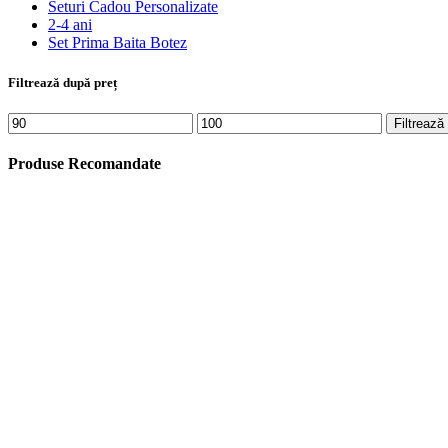
Seturi Cadou Personalizate
2-4 ani
Set Prima Baita Botez
Filtrează după preț
Preț
Preț
Filtrează
minim
maxim
Produse Recomandate