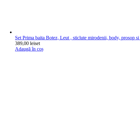
Set Prima baita Botez, Leut , sticlute mirodenii, body, prosop si 
389,00
lei
set
Adaugă în coș