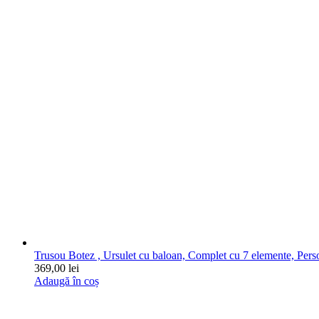
Trusou Botez , Ursulet cu baloan, Complet cu 7 elemente, Pers
369,00
lei
Adaugă în coș