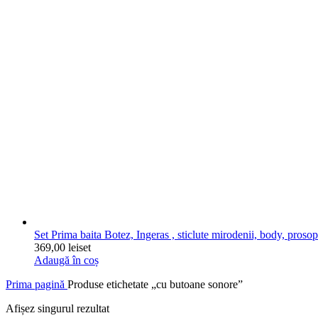
Set Prima baita Botez, Ingeras , sticlute mirodenii, body, prosop 
369,00
lei
set
Adaugă în coș
Prima pagină
Produse etichetate „cu butoane sonore”
Afișez singurul rezultat