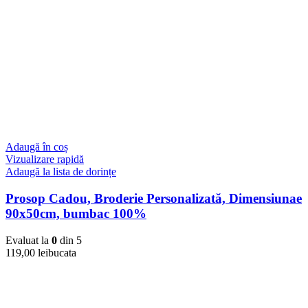
Adaugă în coș
Vizualizare rapidă
Adaugă la lista de dorințe
Prosop Cadou, Broderie Personalizată, Dimensiunae
90x50cm, bumbac 100%
Evaluat la
0
din 5
119,00
lei
bucata