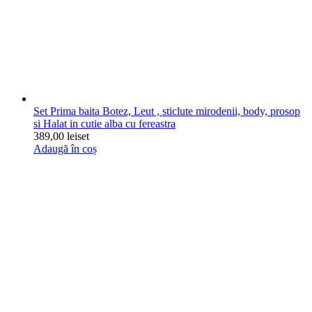
Set Prima baita Botez, Leut , sticlute mirodenii, body, prosop
si Halat in cutie alba cu fereastra
389,00
lei
set
Adaugă în coș