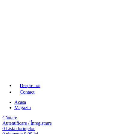
Despre noi
Contact
Acasa
Magazin
Căutare
Autentificare / Înregistrare
0
Lista dorințelor
0
elemente
0,00
lei