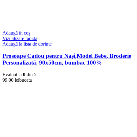
Adaugă în coș
Vizualizare rapidă
Adaugă la lista de dorințe
Prosoape Cadou pentru Nași,Model Bebe, Broderie
Personalizată, 90x50cm, bumbac 100%
Evaluat la
0
din 5
99,00
lei
bucata