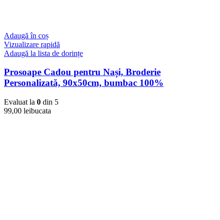
Adaugă în coș
Vizualizare rapidă
Adaugă la lista de dorințe
Prosoape Cadou pentru Nași, Broderie
Personalizată, 90x50cm, bumbac 100%
Evaluat la
0
din 5
99,00
lei
bucata