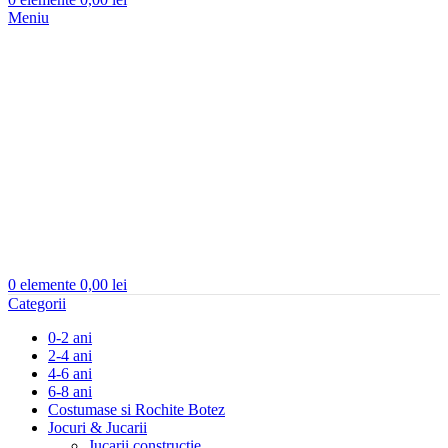
Meniu
0
elemente
0,00
lei
Categorii
0-2 ani
2-4 ani
4-6 ani
6-8 ani
Costumase si Rochite Botez
Jocuri & Jucarii
Jucarii constructie