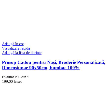
Adaugă în coș
Vizualizare rapidă
Adaugă la lista de dorințe
Prosop Cadou pentru Nași, Broderie Personalizată,
Dimensiunae 90x50cm, bumbac 100%
Evaluat la
0
din 5
199,00
lei
set