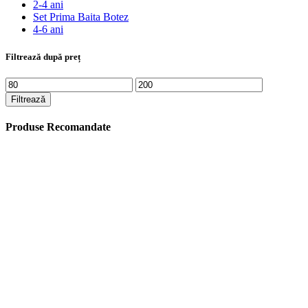
2-4 ani
Set Prima Baita Botez
4-6 ani
Filtrează după preț
Preț
Preț
minim
maxim
Filtrează
Produse Recomandate