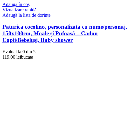
Adaugă în coș
Vizualizare rapidă
Adaugă la lista de dorințe
Paturica cocolino, personalizata cu nume/personaj,
150x100cm, Moale și Pufoasă – Cadou
Copii/Bebeluși, Baby shower
Evaluat la
0
din 5
119,00
lei
bucata