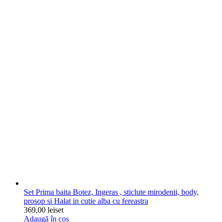
Set Prima baita Botez, Ingeras , sticlute mirodenii, body,
prosop si Halat in cutie alba cu fereastra
369,00
lei
set
Adaugă în coș