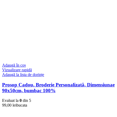
Adaugă în coș
Vizualizare rapidă
Adaugă la lista de dorințe
Prosop Cadou, Broderie Personalizată, Dimensiunae
90x50cm, bumbac 100%
Evaluat la
0
din 5
99,00
lei
bucata