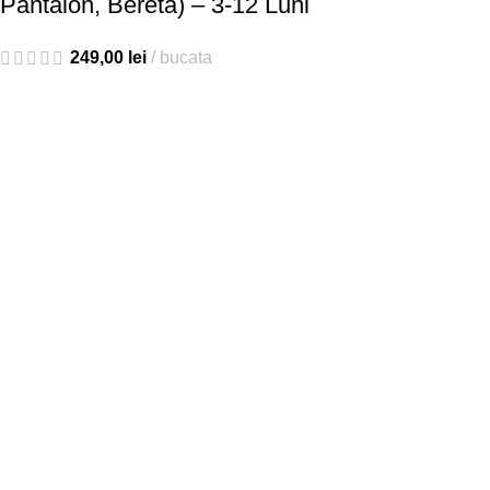
Pantalon, Beretă) – 3-12 Luni
249,00
lei
bucata