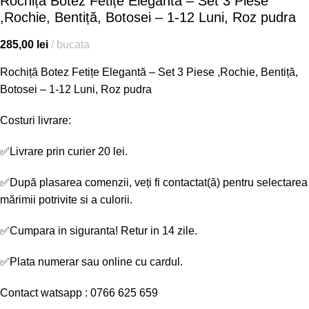
Rochiță Botez Fetițe Elegantă – Set 3 Piese
,Rochie, Bentiță, Botosei – 1-12 Luni, Roz pudra
285,00
lei
bucata
Rochiță Botez Fetițe Elegantă – Set 3 Piese ,Rochie, Bentiță,
Botosei – 1-12 Luni, Roz pudra
Costuri livrare:
✅
Livrare prin curier 20 lei.
✅După plasarea comenzii, veți fi contactat(ă) pentru selectarea
mărimii potrivite si a culorii.
✅
Cumpara in siguranta! Retur in 14 zile.
✅
Plata numerar sau online cu cardul.
Contact watsapp : 0766 625 659