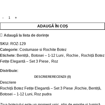
ADAUGĂ ÎN COȘ
Adaugă la lista de dorințe
SKU:
ROZ-129
Categorie:
Costumase si Rochite Botez
Etichete:
Bentiță
,
Botosei – 1-12 Luni
,
Rochie
,
Rochiță Botez
Fetițe Elegantă – Set 3 Piese
,
Roz
Distribuie:
DESCRIERE
RECENZII (0)
Descriere
Rochiță Botez Fetițe Elegantă – Set 3 Piese ,Rochie, Bentiță,
Botosei – 1-12 Luni, Roz pudra
Ziua botezului este un moment unic, plin de emoție și lumină.