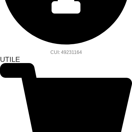
CUI: 49231164
UTILE