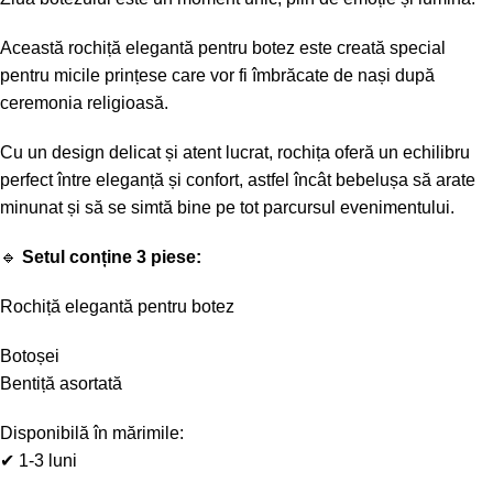
Această rochiță elegantă pentru botez este creată special
pentru micile prințese care vor fi îmbrăcate de nași după
ceremonia religioasă.
Cu un design delicat și atent lucrat, rochița oferă un echilibru
perfect între eleganță și confort, astfel încât bebelușa să arate
minunat și să se simtă bine pe tot parcursul evenimentului.
🔹
Setul conține 3 piese:
Rochiță elegantă pentru botez
Botoșei
Bentiță asortată
Disponibilă în mărimile:
✔ 1-3 luni