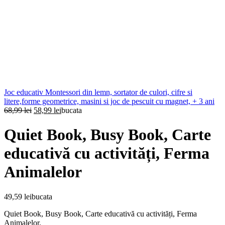
Joc educativ Montessori din lemn, sortator de culori, cifre si
litere,forme geometrice, masini si joc de pescuit cu magnet, + 3 ani
Prețul
Prețul
68,99
lei
58,99
lei
bucata
inițial
curent
a
este:
Quiet Book, Busy Book, Carte
fost:
58,99 lei.
68,99 lei.
educativă cu activități, Ferma
Animalelor
49,59
lei
bucata
Quiet Book, Busy Book, Carte educativă cu activități, Ferma
Animalelor.