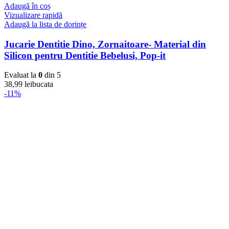
Adaugă în coș
Vizualizare rapidă
Adaugă la lista de dorințe
Jucarie Dentitie Dino, Zornaitoare- Material din
Silicon pentru Dentitie Bebelusi, Pop-it
Evaluat la
0
din 5
38,99
lei
bucata
-11%