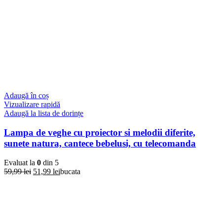
Adaugă în coș
Vizualizare rapidă
Adaugă la lista de dorințe
Lampa de veghe cu proiector si melodii diferite,
sunete natura, cantece bebelusi, cu telecomanda
Evaluat la
0
din 5
Prețul
Prețul
59,99
lei
51,99
lei
bucata
inițial
curent
a
este:
fost:
51,99 lei.
59,99 lei.