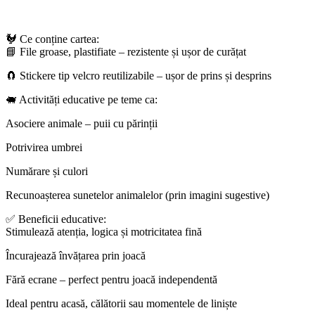
🐓 Ce conține cartea:
📘 File groase, plastifiate – rezistente și ușor de curățat
🧲 Stickere tip velcro reutilizabile – ușor de prins și desprins
🐖 Activități educative pe teme ca:
Asociere animale – puii cu părinții
Potrivirea umbrei
Numărare și culori
Recunoașterea sunetelor animalelor (prin imagini sugestive)
✅ Beneficii educative:
Stimulează atenția, logica și motricitatea fină
Încurajează învățarea prin joacă
Fără ecrane – perfect pentru joacă independentă
Ideal pentru acasă, călătorii sau momentele de liniște