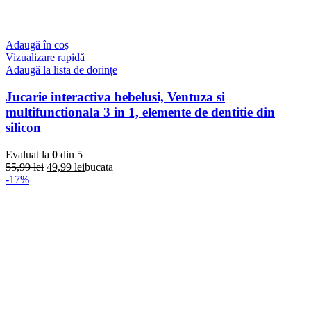
Adaugă în coș
Vizualizare rapidă
Adaugă la lista de dorințe
Jucarie interactiva bebelusi, Ventuza si
multifunctionala 3 in 1, elemente de dentitie din
silicon
Evaluat la
0
din 5
Prețul
Prețul
55,99
lei
49,99
lei
bucata
inițial
curent
-17%
a
este:
fost:
49,99 lei.
55,99 lei.