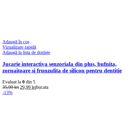
Adaugă în coș
Vizualizare rapidă
Adaugă la lista de dorințe
Jucarie interactiva senzoriala din plus, bufnita,
zornaitoare si frunzulita de silicon pentru dentitie
Evaluat la
0
din 5
Prețul
Prețul
35,99
lei
29,99
lei
bucata
inițial
curent
-13%
a
este:
fost:
29,99 lei.
35,99 lei.