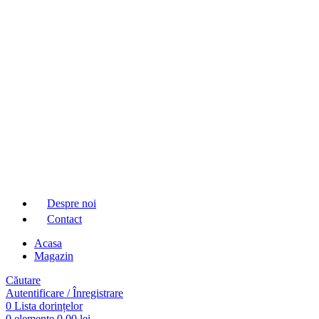
Despre noi
Contact
Acasa
Magazin
Căutare
Autentificare / Înregistrare
0
Lista dorințelor
0
elemente
0,00
lei