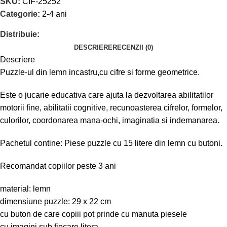
SKU:
CIF-25252
Categorie:
2-4 ani
Distribuie:
DESCRIERE
RECENZII (0)
Descriere
Puzzle-ul din lemn incastru,cu cifre si forme geometrice.
Este o jucarie educativa care ajuta la dezvoltarea abilitatilor
motorii fine, abilitatii cognitive, recunoasterea cifrelor, formelor,
culorilor, coordonarea mana-ochi, imaginatia si indemanarea.
Pachetul contine: Piese puzzle cu 15 litere din lemn cu butoni.
Recomandat copiilor peste 3 ani
material: lemn
dimensiune puzzle: 29 x 22 cm
cu buton de care copiii pot prinde cu manuta piesele
cu imagini sub fiecare litera