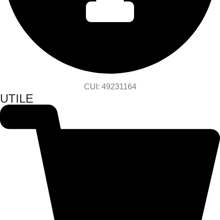
CUI: 49231164
UTILE