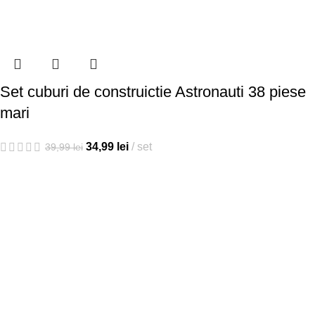
Set cuburi de construictie Astronauti 38 piese
mari
34,99
lei
set
39,99
lei