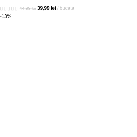
39,99
lei
bucata
44,99
lei
-13%