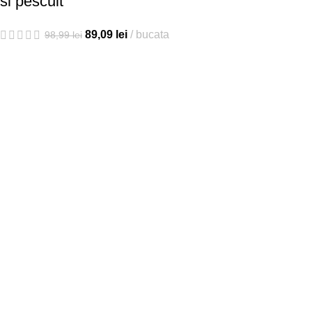
si pescuit
89,09
lei
bucata
98,99
lei