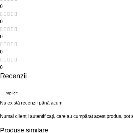
0
0
0
0
0
Recenzii
Nu există recenzii până acum.
Numai clienții autentificați, care au cumpărat acest produs, pot 
Produse similare