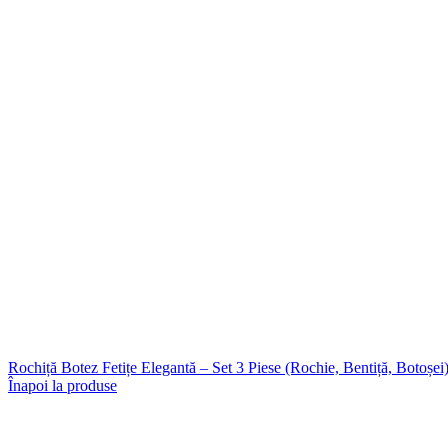
Rochiță Botez Fetițe Elegantă – Set 3 Piese (Rochie, Bentiță, Botoșei
Înapoi la produse