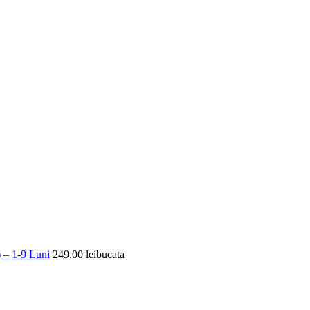
) – 1-9 Luni
249,00
lei
bucata