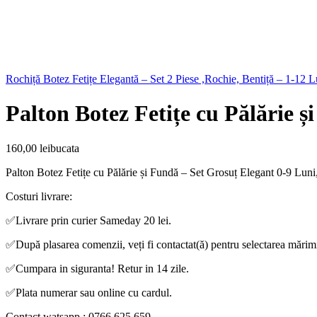
Rochiță Botez Fetițe Elegantă – Set 2 Piese ,Rochie, Bentiță – 1-12 
Palton Botez Fetițe cu Pălărie 
160,00
lei
bucata
Palton Botez Fetițe cu Pălărie și Fundă – Set Grosuț Elegant 0-9 Luni
Costuri livrare:
✅
Livrare prin curier Sameday 20 lei.
✅După plasarea comenzii, veți fi contactat(ă) pentru selectarea mărimii
✅
Cumpara in siguranta! Retur in 14 zile.
✅
Plata numerar sau online cu cardul.
Contact watsapp : 0766 625 659