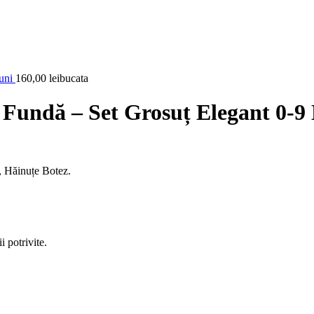
Luni
160,00
lei
bucata
și Fundă – Set Grosuț Elegant 0-9
, Hăinuțe Botez.
 potrivite.