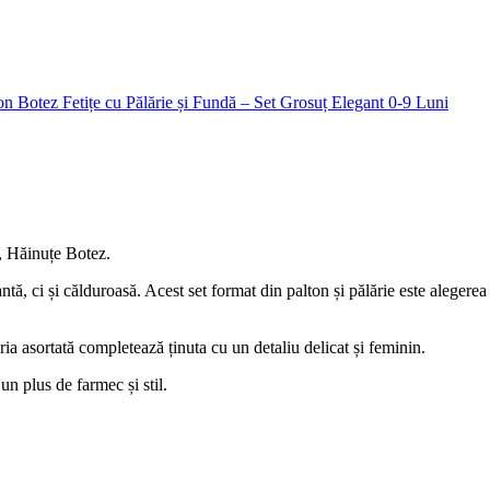
on Botez Fetițe cu Pălărie și Fundă – Set Grosuț Elegant 0-9 Luni
, Hăinuțe Botez.
ntă, ci și călduroasă. Acest set format din palton și pălărie este alegerea
ăria asortată completează ținuta cu un detaliu delicat și feminin.
un plus de farmec și stil.