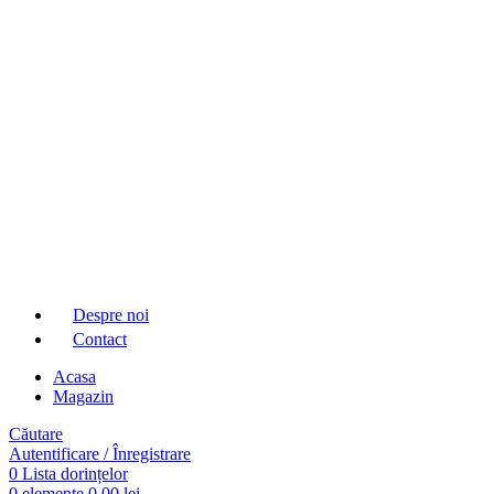
Despre noi
Contact
Acasa
Magazin
Căutare
Autentificare / Înregistrare
0
Lista dorințelor
0
elemente
0,00
lei