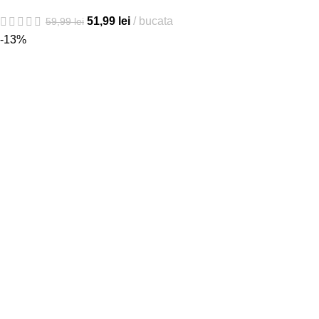
51,99
lei
bucata
59,99
lei
-13%