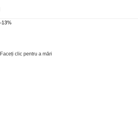
e
-13%
Faceți clic pentru a mări