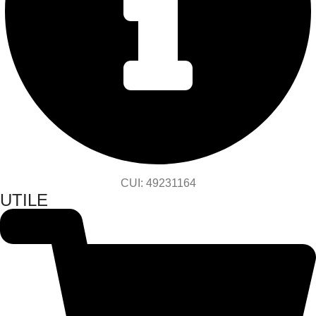
CUI: 49231164
UTILE