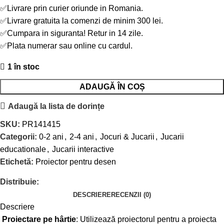
✅Livrare prin curier oriunde in Romania.
✅Livrare gratuita la comenzi de minim 300 lei.
✅Cumpara in siguranta! Retur in 14 zile.
✅Plata numerar sau online cu cardul.
1 în stoc
ADAUGĂ ÎN COȘ
Adaugă la lista de dorințe
SKU:
PR141415
Categorii:
0-2 ani
,
2-4 ani
,
Jocuri & Jucarii
,
Jucarii
educationale
,
Jucarii interactive
Etichetă:
Proiector pentru desen
Distribuie:
DESCRIERE
RECENZII (0)
Descriere
Proiectare pe hârtie
: Utilizează proiectorul pentru a proiecta