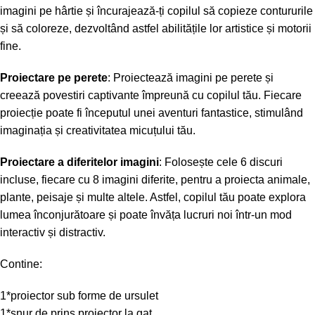
imagini pe hârtie și încurajează-ți copilul să copieze contururile
și să coloreze, dezvoltând astfel abilitățile lor artistice și motorii
fine.
Proiectare pe perete
: Proiectează imagini pe perete și
creează povestiri captivante împreună cu copilul tău. Fiecare
proiecție poate fi începutul unei aventuri fantastice, stimulând
imaginația și creativitatea micuțului tău.
Proiectare a diferitelor imagini
: Folosește cele 6 discuri
incluse, fiecare cu 8 imagini diferite, pentru a proiecta animale,
plante, peisaje și multe altele. Astfel, copilul tău poate explora
lumea înconjurătoare și poate învăța lucruri noi într-un mod
interactiv și distractiv.
Contine:
1*proiector sub forme de ursulet
1*snur de prins proiector la gat