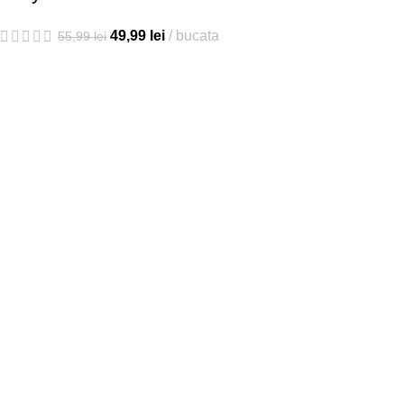
49,99
lei
bucata
55,99
lei