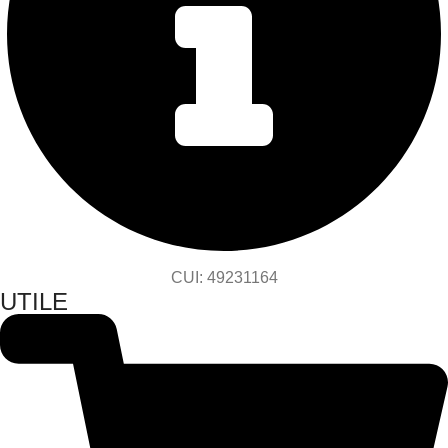
CUI: 49231164
UTILE