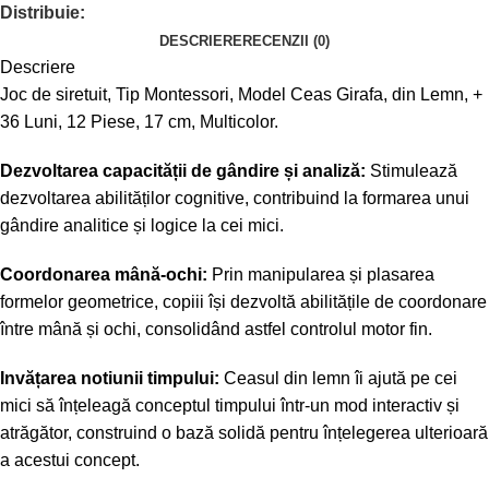
Distribuie:
DESCRIERE
RECENZII (0)
Descriere
Joc de siretuit, Tip Montessori, Model Ceas Girafa, din Lemn, +
36 Luni, 12 Piese, 17 cm, Multicolor.
Dezvoltarea capacității de gândire și analiză:
Stimulează
dezvoltarea abilităților cognitive, contribuind la formarea unui
gândire analitice și logice la cei mici.
Coordonarea mână-ochi:
Prin manipularea și plasarea
formelor geometrice, copiii își dezvoltă abilitățile de coordonare
între mână și ochi, consolidând astfel controlul motor fin.
Invățarea notiunii timpului:
Ceasul din lemn îi ajută pe cei
mici să înțeleagă conceptul timpului într-un mod interactiv și
atrăgător, construind o bază solidă pentru înțelegerea ulterioară
a acestui concept.