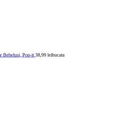
ie Bebelusi, Pop-it
38,99
lei
bucata