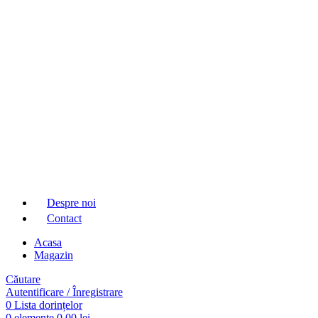
Despre noi
Contact
Acasa
Magazin
Căutare
Autentificare / Înregistrare
0
Lista dorințelor
0
elemente
0,00
lei