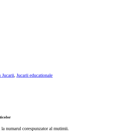
 Jucarii
,
Jucarii educationale
ticolor
ra la numarul corespunzator al mutimii.