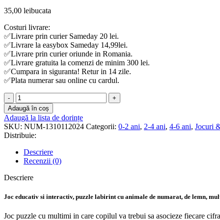
35,00
lei
bucata
Costuri livrare:
✅Livrare prin curier Sameday 20 lei.
✅Livrare la easybox Sameday 14,99lei.
✅Livrare prin curier oriunde in Romania.
✅Livrare gratuita la comenzi de minim 300 lei.
✅Cumpara in siguranta! Retur in 14 zile.
✅Plata numerar sau online cu cardul.
Cantitate
Joc
Adaugă în coș
educativ
Adaugă la lista de dorințe
si
SKU:
NUM-1310112024
Categorii:
0-2 ani
,
2-4 ani
,
4-6 ani
,
Jocuri &
interactiv,
Distribuie:
puzzle
labirint
Descriere
cu
Recenzii (0)
animale
de
Descriere
numarat,
de
Joc educativ si interactiv, puzzle labirint cu animale de numarat, de lemn, mul
lemn,
multicolor
Joc puzzle cu multimi in care copilul va trebui sa asocieze fiecare cif