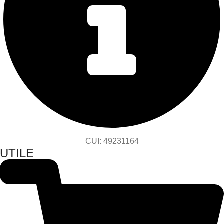
CUI: 49231164
UTILE