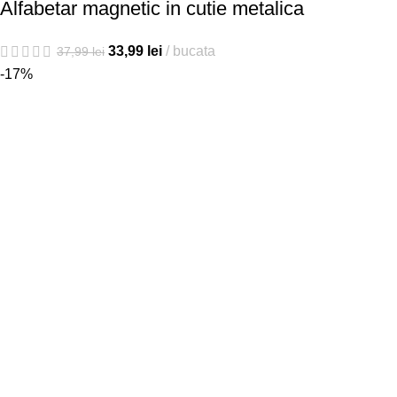
Alfabetar magnetic in cutie metalica
33,99
lei
bucata
37,99
lei
-17%