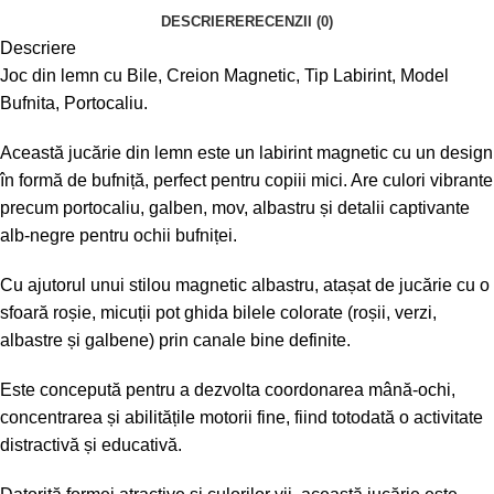
DESCRIERE
RECENZII (0)
Descriere
Joc din lemn cu Bile, Creion Magnetic, Tip Labirint, Model
Bufnita, Portocaliu.
Această jucărie din lemn este un labirint magnetic cu un design
în formă de bufniță, perfect pentru copiii mici. Are culori vibrante
precum portocaliu, galben, mov, albastru și detalii captivante
alb-negre pentru ochii bufniței.
Cu ajutorul unui stilou magnetic albastru, atașat de jucărie cu o
sfoară roșie, micuții pot ghida bilele colorate (roșii, verzi,
albastre și galbene) prin canale bine definite.
Este concepută pentru a dezvolta coordonarea mână-ochi,
concentrarea și abilitățile motorii fine, fiind totodată o activitate
distractivă și educativă.