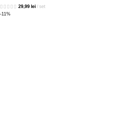
29,99
lei
set
-11%