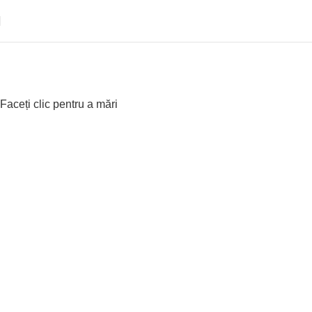
e
Faceți clic pentru a mări