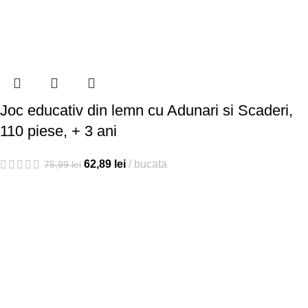
Joc educativ din lemn cu Adunari si Scaderi,
110 piese, + 3 ani
62,89
lei
bucata
75,99
lei