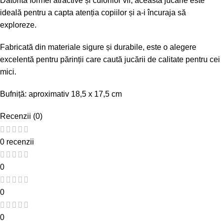
Datorită formei atractive și culorilor vii, această jucărie este
ideală pentru a capta atenția copiilor și a-i încuraja să
exploreze.
Fabricată din materiale sigure și durabile, este o alegere
excelentă pentru părinții care caută jucării de calitate pentru cei
mici.
Bufniță: aproximativ 18,5 x 17,5 cm
Recenzii (0)
0 recenzii
0
0
0