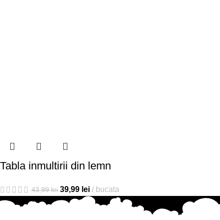
Tabla inmultirii din lemn
39,99
lei
bucata
43,99
lei