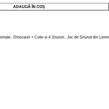
ADAUGĂ ÎN COȘ
e
nimale
,
Dinozauri + Cutie și 4 Șnururi
,
Joc de Șnuruit din Lemn