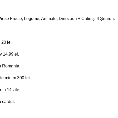
iese Fructe, Legume, Animale, Dinozauri + Cutie și 4 Șnururi.
20 lei.
 14,99lei.
 in Romania.
de minim 300 lei.
 in 14 zile.
 cardul.