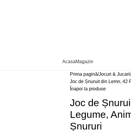
Acasa
Magazin
Prima pagină
Jocuri & Jucarii
Joc de Șnuruit din Lemn, 42 P
Înapoi la produse
Joc de Șnurui
Legume, Anima
Șnururi