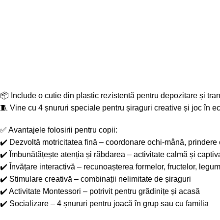
📦 Include o cutie din plastic rezistentă pentru depozitare și tra
🧵 Vine cu 4 șnururi speciale pentru șiraguri creative și joc în e
✅ Avantajele folosirii pentru copii:
✔️ Dezvoltă motricitatea fină – coordonare ochi-mână, prindere
✔️ Îmbunătățește atenția și răbdarea – activitate calmă și captiv
✔️ Învățare interactivă – recunoașterea formelor, fructelor, legum
✔️ Stimulare creativă – combinații nelimitate de șiraguri
✔️ Activitate Montessori – potrivit pentru grădinițe și acasă
✔️ Socializare – 4 șnururi pentru joacă în grup sau cu familia