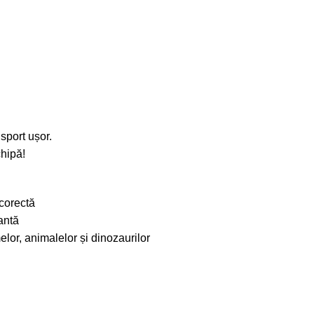
nsport ușor.
chipă!
 corectă
antă
elor, animalelor și dinozaurilor