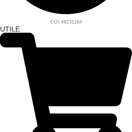
CUI: 49231164
UTILE