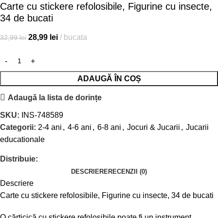
Carte cu stickere refolosibile, Figurine cu insecte,
34 de bucati
28,99
lei
bucata
32,99
lei
ADAUGĂ ÎN COȘ
Adaugă la lista de dorințe
SKU:
INS-748589
Categorii:
2-4 ani
,
4-6 ani
,
6-8 ani
,
Jocuri & Jucarii
,
Jucarii
educationale
Distribuie:
DESCRIERE
RECENZII (0)
Descriere
Carte cu stickere refolosibile, Figurine cu insecte, 34 de bucati
O cărticică cu stickere refolosibile poate fi un instrument