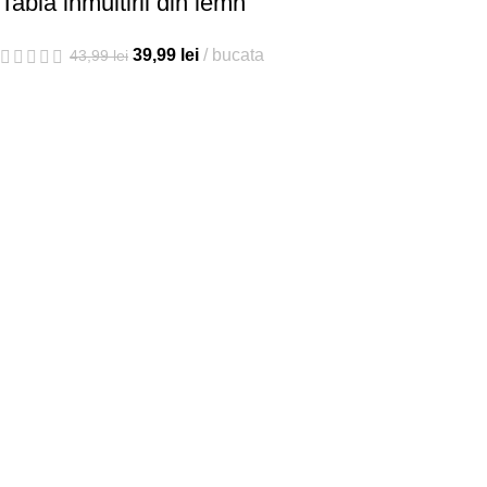
Tabla inmultirii din lemn
39,99
lei
bucata
43,99
lei