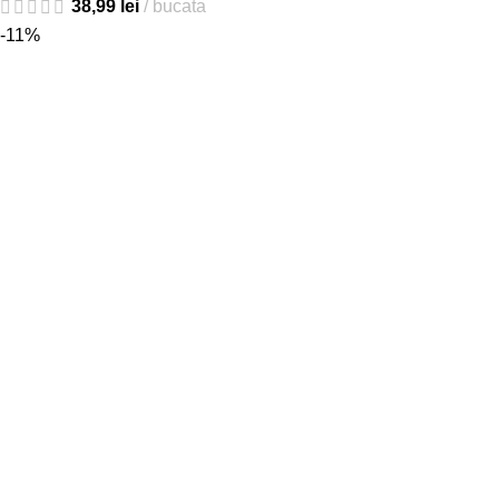
38,99
lei
bucata
-11%